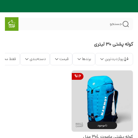
جستجو
کوله پشتی 30 لیتری
پربازدیدترین
برندها
قیمت
دسته‌بندی
فقط محصو
%
16
ناموجود
کوله پشتی ماموت 30L مدل