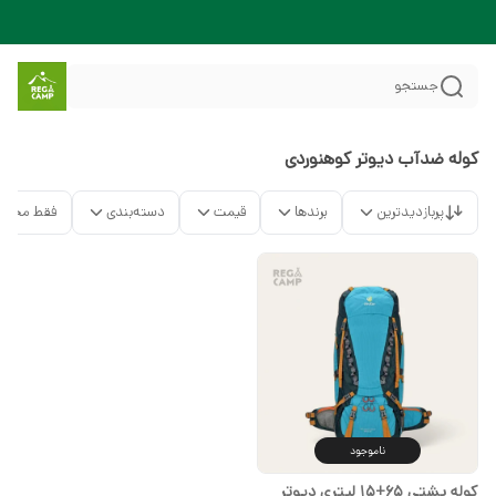
جستجو
کوله ضدآب دیوتر کوهنوردی
پربازدیدترین
برندها
قیمت
دسته‌بندی
فقط محصو
ناموجود
کوله پشتی 65+15 لیتری دیوتر