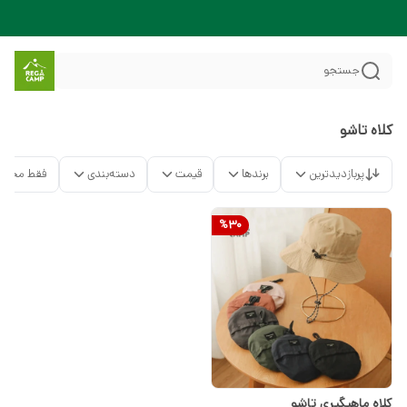
جستجو
کلاه تاشو
پربازدیدترین
برندها
قیمت
دسته‌بندی
فقط محصو
%
30
کلاه ماهیگیری تاشو