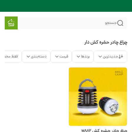
جستجو
چراغ چادر حشره کش دار
جدیدترین
برندها
قیمت
دسته‌بندی
فقط محصولا
چراغ چادر حشره کش w882