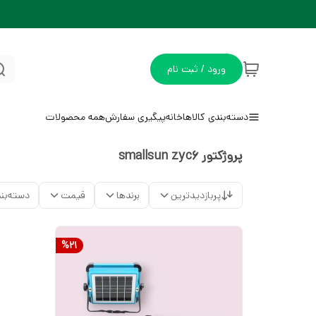
ورود / ثبت نام
دسته‌بندی کالاها
خانه
پیگیری سفارش
همه محصولات
پروژکتور smallsun zyc6
پربازدیدترین
برندها
قیمت
دسته‌بن
%
21