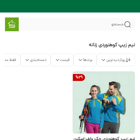
جستجو
نیم زیپ کوهنوردی زنانه
پربازدیدترین
برندها
قیمت
دسته‌بندی
فقط محصو
%
29
نیم زیپ کوهنوردی جک ولف اسکین