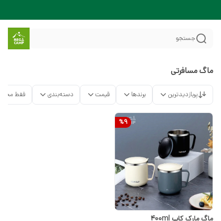
جستجو
ماگ مسافرتی
پربازدیدترین
برندها
قیمت
دسته‌بندی
فقط محصو
%
9
ماگ مارک کاپ 400ml