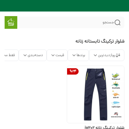
جستجو
شلوار ترکینگ تابستانه زنانه
پربازدیدترین
برندها
قیمت
دسته‌بندی
فقط محصو
%
24
شلوار ترکینگ زنانه jw202