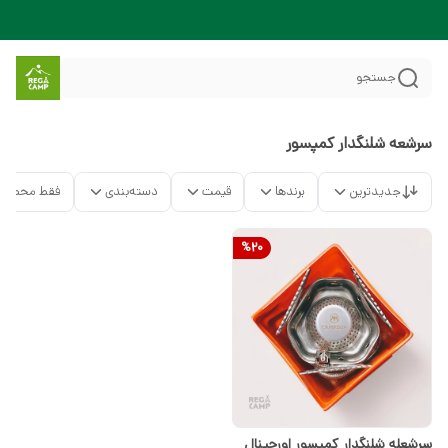
جستجو
سرشعه شلنگدار کمپسور
جدیدترین
برندها
قیمت
دسته‌بندی
فقط محصولا
%
20
سرشعله شلنگدار کمپسور اورجینال