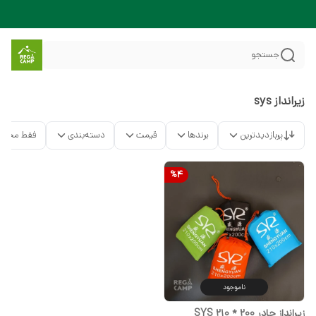
جستجو
زیرانداز sys
پربازدیدترین
برندها
قیمت
دسته‌بندی
فقط محصو
%
4
ناموجود
زیرانداز چادر SYS 210 * 200