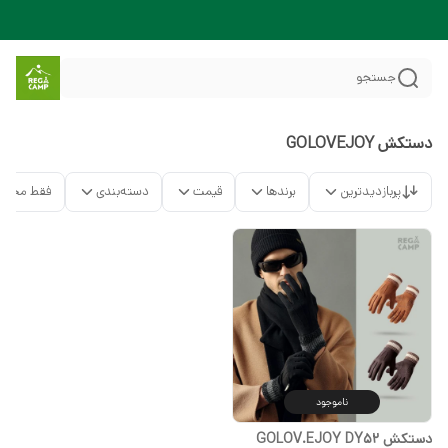
جستجو
دستکش GOLOVEJOY
پربازدیدترین
برندها
قیمت
دسته‌بندی
فقط محصو
ناموجود
دستکش GOLOV.EJOY DY52