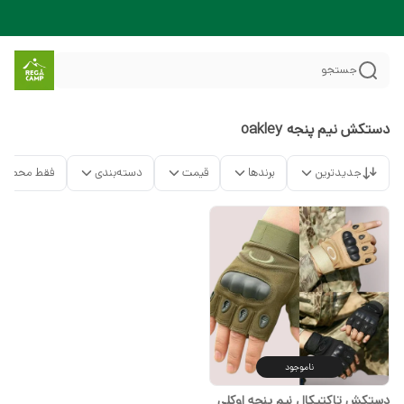
جستجو
دستکش نیم پنجه oakley
جدیدترین
برندها
قیمت
دسته‌بندی
فقط محصولا
ناموجود
دستکش تاکتیکال نیم پنجه اوکلی