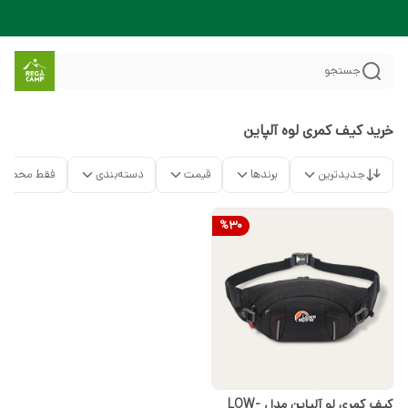
جستجو
خرید کیف کمری لوه آلپاین
جدیدترین
برندها
قیمت
دسته‌بندی
فقط محصولا
%
30
کیف کمری لو آلپاین مدل LOW-