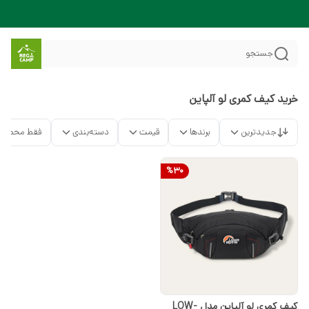
جستجو
خرید کیف کمری لو آلپاین
جدیدترین
برندها
قیمت
دسته‌بندی
فقط محصولا
%
30
کیف کمری لو آلپاین مدل LOW-