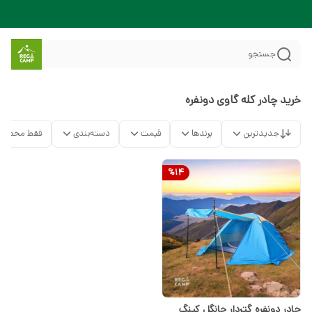
جستجو
خرید چادر کله گاوی دونفره
جدیدترین
برندها
قیمت
دسته‌بندی
فقط محصولا
%
14
چادر دونفره گتردار جانگل کینگ