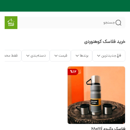
جستجو
خرید فلاسک کوهنوردی
جدیدترین
برندها
قیمت
دسته‌بندی
فقط محصولا
%
12
فلاسک وکیوم 680ml