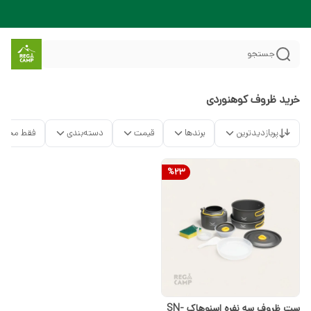
جستجو
خرید ظروف کوهنوردی
پربازدیدترین
برندها
قیمت
دسته‌بندی
فقط محصو
%
23
ست ظروف سه نفره اسنوهاک SN-