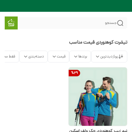
جستجو
تیشرت کوهنوردی قیمت مناسب
پربازدیدترین
برندها
قیمت
دسته‌بندی
فقط محصو
%
29
نیم زیپ کوهنوردی جک ولف اسکین