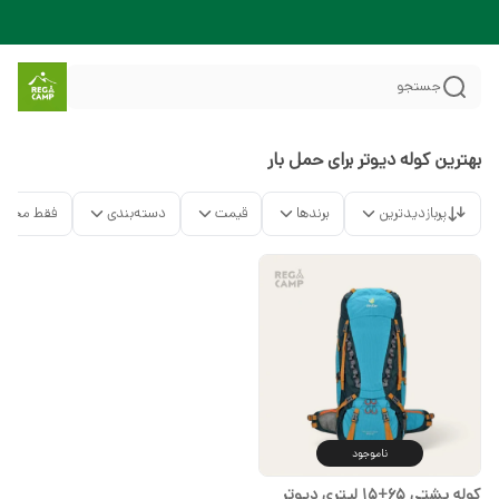
جستجو
بهترین کوله دیوتر برای حمل بار
پربازدیدترین
برندها
قیمت
دسته‌بندی
فقط محصو
ناموجود
کوله پشتی 65+15 لیتری دیوتر