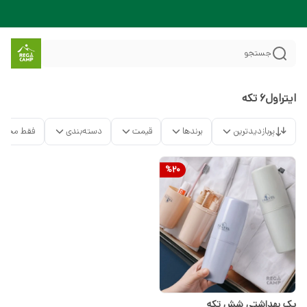
جستجو
ایتراول6 تکه
پربازدیدترین
برندها
قیمت
دسته‌بندی
فقط محصو
%
20
پک بهداشتی شش تکه