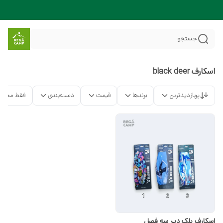
جستجو
اسکارف black deer
پربازدیدترین
برندها
قیمت
دسته‌بندی
فقط محصو
اسکارف بلک دیر سه فصل