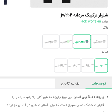
شلوار ترکینگ مردانه jw202
برند:
jack wolfskin
رنگ
مشکی
سرمه‌ای
سبز
طوسی
سایز
3XL
2XL
XL
L
توضیحات
نظرات کاربران
پارچه 100% پلی استر:
این نوع پارچه به طور کلی بادوام، سبک و با
قابلیت خشک شدن سریع است که برای فعالیت های در فضای باز ایده