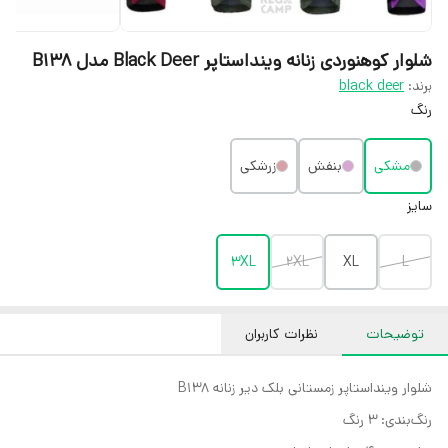
شلوار کوهنوردی زنانه وینداستاپر Black Deer مدل B138
برند:
black deer
رنگ
مشکی
بنفش
زرشکی
سایز
3XL
2XL
XL
L
توضیحات
نظرات کاربران
شلوار وینداستاپر زمستانی بلک دیر زنانه B138
رنگ‌بندی: 3 رنگ