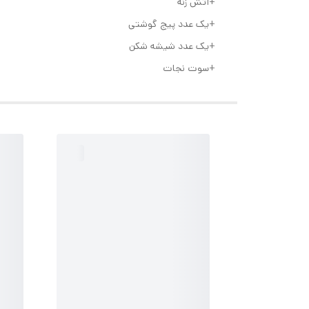
+آتش زنه
+یک عدد پیج گوشتی
+یک عدد شیشه شکن
+سوت نجات