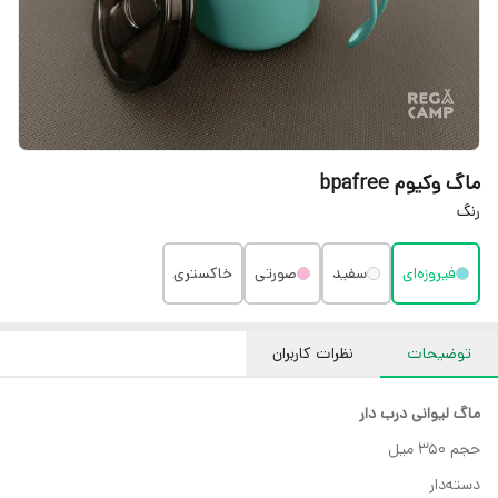
ماگ وکیوم bpafree
رنگ
فیروزه‌ای
سفید
صورتی
خاکستری
توضیحات
نظرات کاربران
ماگ لیوانی درب دار
حجم 350 میل
دستەدار