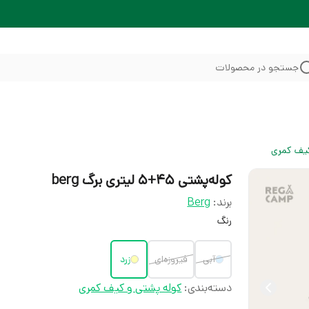
جستجو در محصولات
یف کمری
کوله‌پشتی 45+5 لیتری برگ berg
برند:
Berg
رنگ
آبی
فیروزەای
زرد
دسته‌بندی
:
کوله پشتی و کیف کمری