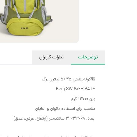
توضیحات
نظرات کاربران
🎒کوله‌پشتی 45+5 لیتری برگ
Berg SW 2023 45+5
وزن :1300 گرم
مناسب برای استفاده بانوان و آقایان
ابعاد: 68×33×30 سانتیمتر (ارتفاع، عرض، عمق)