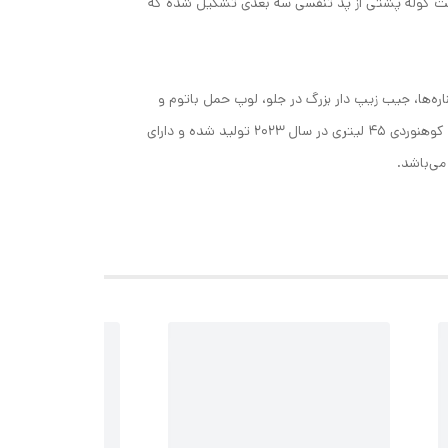
رای خاصیت آبگریزی است. سیستم پشت کوله پشتی از پد تنفسی سه بعدی تشکیل شده که
ب توری در کناره‌ها، جیب زیپ دار بزرگ در جلو، لوپ حمل باتوم و
کلنگ، محفظه حمل کمل بک، کاور باران، زیپ دسترسی از پایین، توری عرق گیر و بندهای کناری برای چادر و زیر انداز است. این کوله پشتی کوهنوردی 45 لیتری در سال 2023 تولید شده و دارای