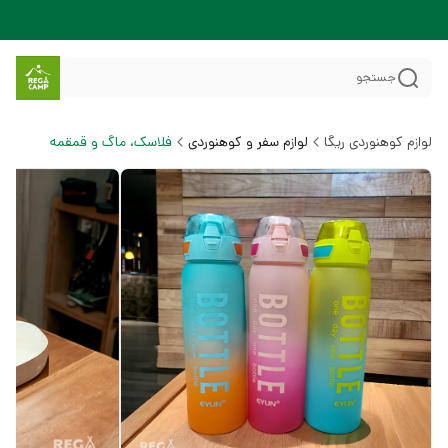
جستجو
لوازم کوهنوردی ریگا
لوازم سفر و کوهنوردی
فلاسک، ماگ و قمقمه