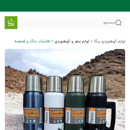
جستجو
لوازم کوهنوردی ریگا
لوازم سفر و کوهنوردی
فلاسک، ماگ و قمقمه